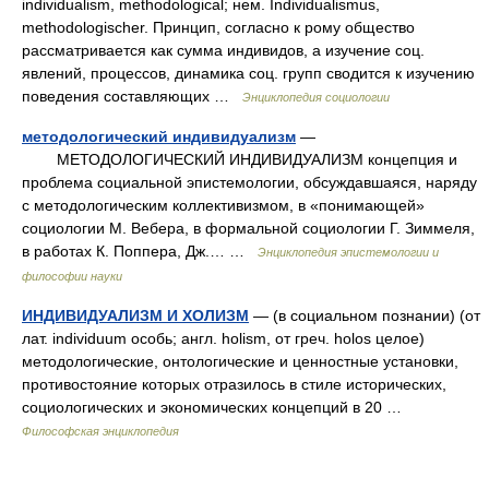
individualism, methodological; нем. Individualismus,
methodologischer. Принцип, согласно к рому общество
рассматривается как сумма индивидов, а изучение соц.
явлений, процессов, динамика соц. групп сводится к изучению
поведения составляющих …
Энциклопедия социологии
методологический индивидуализм
—
МЕТОДОЛОГИЧЕСКИЙ ИНДИВИДУАЛИЗМ концепция и
проблема социальной эпистемологии, обсуждавшаяся, наряду
с методологическим коллективизмом, в «понимающей»
социологии М. Вебера, в формальной социологии Г. Зиммеля,
в работах К. Поппера, Дж.… …
Энциклопедия эпистемологии и
философии науки
ИНДИВИДУАЛИЗМ И ХОЛИЗМ
— (в социальном познании) (от
лат. individuum особь; англ. holism, от греч. holos целое)
методологические, онтологические и ценностные установки,
противостояние которых отразилось в стиле исторических,
социологических и экономических концепций в 20 …
Философская энциклопедия