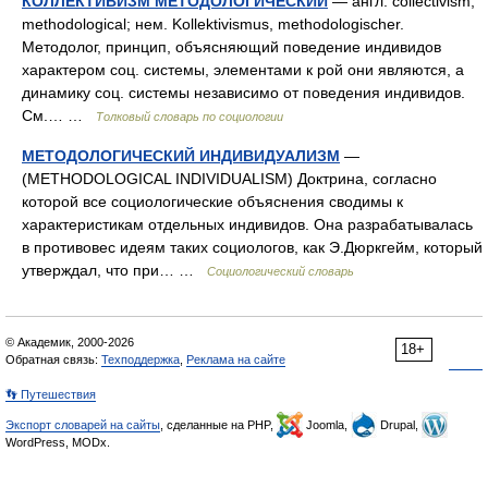
КОЛЛЕКТИВИЗМ МЕТОДОЛОГИЧЕСКИЙ
— англ. collectivism,
methodological; нем. Kollektivismus, methodologischer.
Методолог, принцип, объясняющий поведение индивидов
характером соц. системы, элементами к рой они являются, а
динамику соц. системы независимо от поведения индивидов.
См.… …
Толковый словарь по социологии
МЕТОДОЛОГИЧЕСКИЙ ИНДИВИДУАЛИЗМ
—
(METHODOLOGICAL INDIVIDUALISM) Доктрина, согласно
которой все социологические объяснения сводимы к
характеристикам отдельных индивидов. Она разрабатывалась
в противовес идеям таких социологов, как Э.Дюркгейм, который
утверждал, что при… …
Социологический словарь
© Академик, 2000-2026
18+
Обратная связь:
Техподдержка
,
Реклама на сайте
👣 Путешествия
Экспорт словарей на сайты
, сделанные на PHP,
Joomla,
Drupal,
WordPress, MODx.